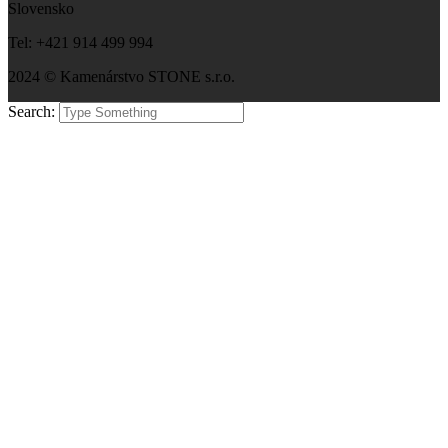
Slovensko
Tel: +421 914 499 994
2024 © Kamenárstvo STONE s.r.o.
Search: