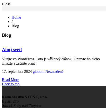
Close
Home
/
Blog
Blog
Ahoj svet!
Vitajte vo WordPress. Toto je váš prvý článok. Upravte ho alebo
zmažte a začnite písať!
17. septembra 2024
glooom
Nezaradené
Read More
Back to top
Kamenárstvo STONE, s.r.o.
Byster 275
044 41 Sady nad Torysou