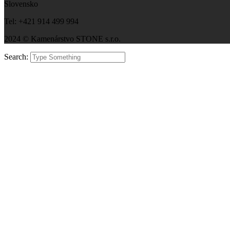
Slovensko
Tel: +421 914 499 994
2024 © Kamenárstvo STONE s.r.o.
Search: