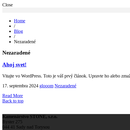
Close
Home
/
Blog
/
Nezaradené
Nezaradené
Ahoj svet!
Vitajte vo WordPress. Toto je váš prvý článok. Upravte ho alebo zmažt
17. septembra 2024
glooom
Nezaradené
Read More
Back to top
Kamenárstvo STONE, s.r.o.
Byster 275
044 41 Sady nad Torysou